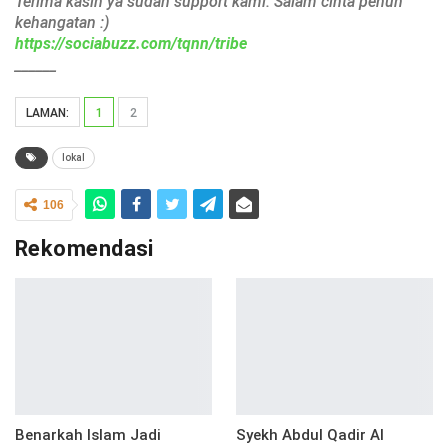
Terima kasih ya sudah support kami. Salam cinta penuh
kehangatan :)
https://sociabuzz.com/tqnn/tribe
______
LAMAN:
1
2
lokal
106
Rekomendasi
Benarkah Islam Jadi
Syekh Abdul Qadir Al