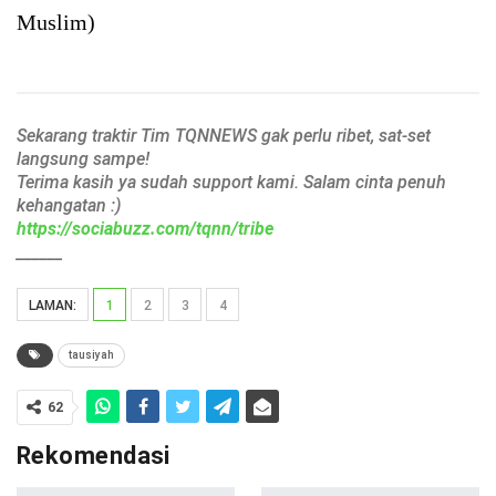
Muslim)
Sekarang traktir Tim TQNNEWS gak perlu ribet, sat-set
langsung sampe!
Terima kasih ya sudah support kami. Salam cinta penuh
kehangatan :)
https://sociabuzz.com/tqnn/tribe
______
LAMAN:
1
2
3
4
tausiyah
62
Rekomendasi