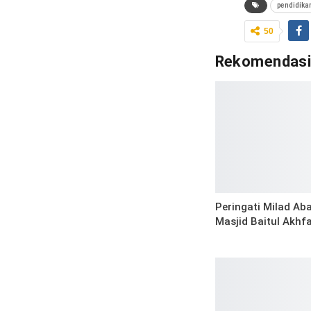
pendidika
50
Rekomendas
Peringati Milad Ab
Masjid Baitul Akh