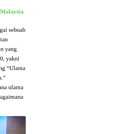
 Malaysia
gai sebuah
tan
an yang
0, yakni
ung “Ulama
m.”
ana ulama
bagaimana