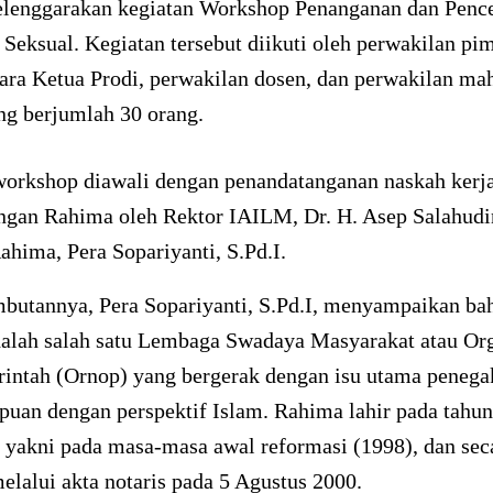
elenggarakan kegiatan Workshop Penanganan dan Penc
Seksual. Kegiatan tersebut diikuti oleh perwakilan pi
para Ketua Prodi, perwakilan dosen, dan perwakilan ma
g berjumlah 30 orang.
workshop diawali dengan penandatanganan naskah ker
gan Rahima oleh Rektor IAILM, Dr. H. Asep Salahud
ahima, Pera Sopariyanti, S.Pd.I.
butannya, Pera Sopariyanti, S.Pd.I, menyampaikan b
alah salah satu Lembaga Swadaya Masyarakat atau Org
intah (Ornop) yang bergerak dengan isu utama penega
puan dengan perspektif Islam. Rahima lahir pada tahun
 yakni pada masa-masa awal reformasi (1998), dan sec
melalui akta notaris pada 5 Agustus 2000.