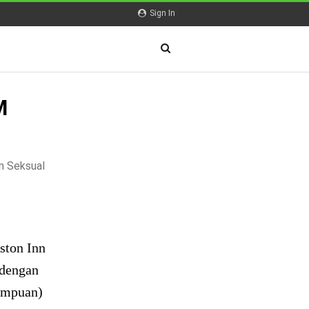
Sign In
M
n Seksual
ston Inn
 dengan
empuan)