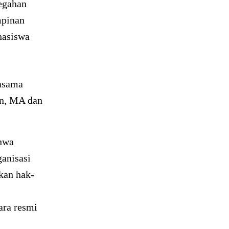
egahan
mpinan
hasiswa
jasama
in, MA dan
ahwa
anisasi
kan hak-
ara resmi