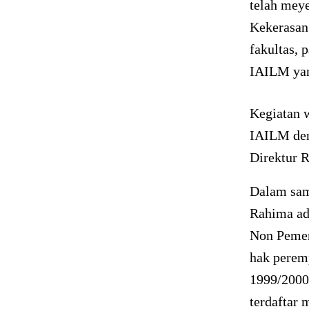
telah mey
Kekerasan 
fakultas, 
IAILM yan
Kegiatan 
IAILM den
Direktur R
Dalam sam
Rahima ad
Non Pemer
hak perem
1999/2000
terdaftar 