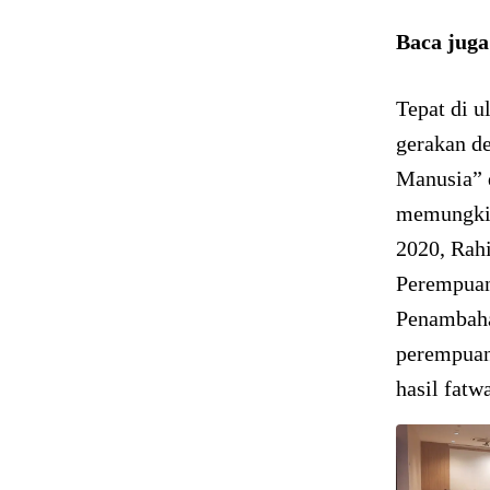
Baca jug
Tepat di u
gerakan d
Manusia” 
memungkin
2020, Rah
Perempuan
Penambaha
perempuan
hasil fat