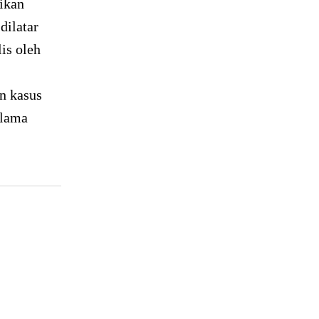
ikan
dilatar
lis oleh
n kasus
elama