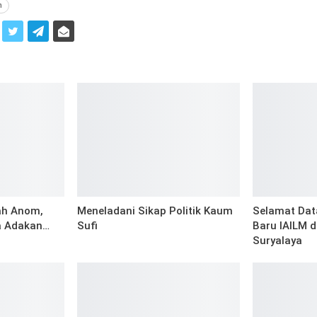
n
i
ah Anom,
Meneladani Sikap Politik Kaum
Selamat Da
fa Adakan…
Sufi
Baru IAILM 
Suryalaya