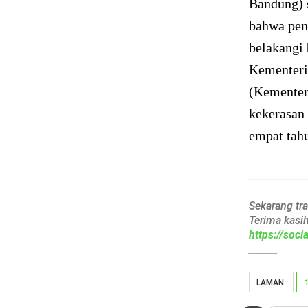
Bandung) 
bahwa pen
belakangi 
Kementeri
(Kementer
kekerasan 
empat tahu
Sekarang tr
Terima kasi
https://soc
______
LAMAN: