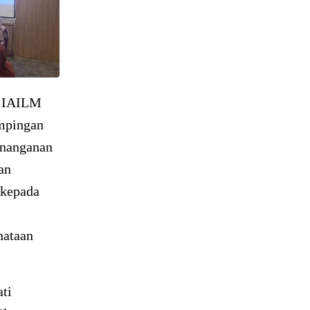
a IAILM
mpingan
enanganan
an
 kepada
nataan
ti