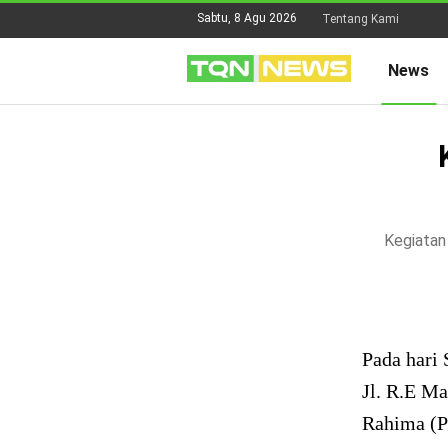
Sabtu, 8 Agu 2026
Tentang Kami
News
Kegiatan
Pada hari 
Jl. R.E M
Rahima (P