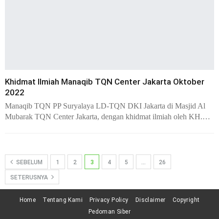
Khidmat Ilmiah Manaqib TQN Center Jakarta Oktober
2022
Manaqib TQN PP Suryalaya LD-TQN DKI Jakarta di Masjid Al
Mubarak TQN Center Jakarta, dengan khidmat ilmiah oleh KH.…
SEBELUM
1
2
3
4
5
…
26
SETERUSNYA
Home
Tentang Kami
Privacy Policy
Disclaimer
Copyright
Pedoman Siber