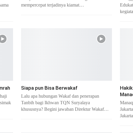
rsama
mempercepat terjadinya kiamat…
Edukat
kegiat
Umrah
Siapa pun Bisa Berwakaf
Hakik
Manaq
haji
Lalu apa hubungan Wakaf dan penerapan
 simak
Tanbih bagi Ikhwan TQN Suryalaya
Manaq
khususnya? Begini jawaban Direktur Wakaf…
Jakart
Jakart