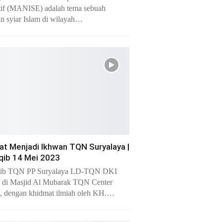
if (MANISE) adalah tema sebuah
an syiar Islam di wilayah…
at Menjadi Ikhwan TQN Suryalaya |
ib 14 Mei 2023
ib TQN PP Suryalaya LD-TQN DKI
a di Masjid Al Mubarak TQN Center
a, dengan khidmat ilmiah oleh KH.…