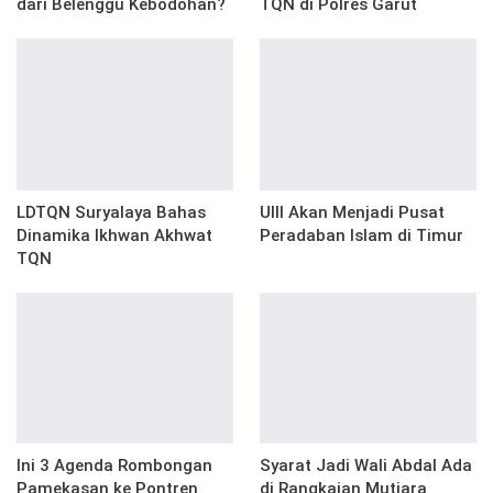
dari Belenggu Kebodohan?
TQN di Polres Garut
LDTQN Suryalaya Bahas
UIII Akan Menjadi Pusat
Dinamika Ikhwan Akhwat
Peradaban Islam di Timur
TQN
Ini 3 Agenda Rombongan
Syarat Jadi Wali Abdal Ada
Pamekasan ke Pontren
di Rangkaian Mutiara