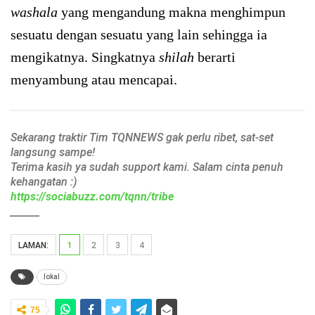
washala
yang mengandung makna menghimpun
sesuatu dengan sesuatu yang lain sehingga ia
mengikatnya. Singkatnya
shilah
berarti
menyambung atau mencapai.
Sekarang traktir Tim TQNNEWS gak perlu ribet, sat-set
langsung sampe!
Terima kasih ya sudah support kami. Salam cinta penuh
kehangatan :)
https://sociabuzz.com/tqnn/tribe
______
LAMAN:
1
2
3
4
lokal
75