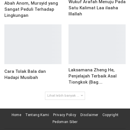
Wukuf Arafah Menuju Pada
Abah Anom, Mursyid yang
Satu Kalimat Laa ilaaha
Sangat Peduli Terhadap
Illallah
Lingkungan
Laksamana Zheng He,
Cara Tolak Bala dan
Penjelajah Terbaik Asal
Hadapi Musibah
Tiongkok (Bag.…
Lihat lebih banyak ...
Home
Tentang Kami
Privacy Policy
Disclaimer
Copyright
Pedoman Siber