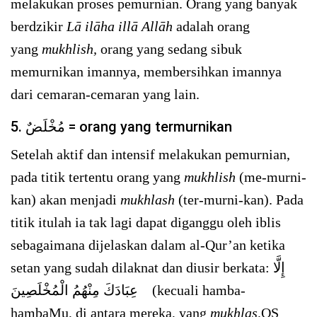
melakukan proses pemurnian. Orang yang banyak
berdzikir
Lā ilāha illā Allāh
adalah orang
yang
mukhlish,
orang yang sedang sibuk
memurnikan imannya, membersihkan imannya
dari cemaran-cemaran yang lain.
5. مُخْلَضٌ = orang yang termurnikan
Setelah aktif dan intensif melakukan pemurnian,
pada titik tertentu orang yang
mukhlish
(me-murni-
kan) akan menjadi
mukhlash
(ter-murni-kan). Pada
titik itulah ia tak lagi dapat diganggu oleh iblis
sebagaimana dijelaskan dalam al-Qur’an ketika
setan yang sudah dilaknat dan diusir berkata: إِلَّا
عِبَادَكَ مِنْهُمُ الْمُخْلَصِينَ (kecuali hamba-
hambaMu, di antara mereka, yang
mukhlas,
QS