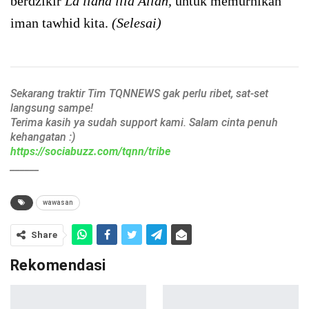
berdzikir
Lā ilāha illā Allāh,
untuk memurnikan
iman tawhid kita.
(Selesai)
Sekarang traktir Tim TQNNEWS gak perlu ribet, sat-set
langsung sampe!
Terima kasih ya sudah support kami. Salam cinta penuh
kehangatan :)
https://sociabuzz.com/tqnn/tribe
______
wawasan
Share
Rekomendasi