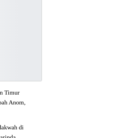
n Timur
Abah Anom,
dakwah di
arinda,