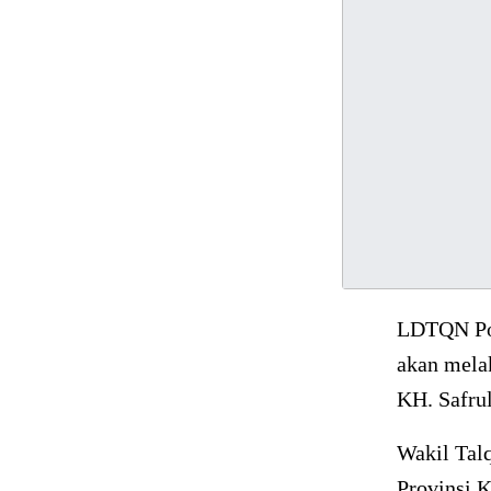
LDTQN Pon
akan mela
KH. Safrul
Wakil Tal
Provinsi K