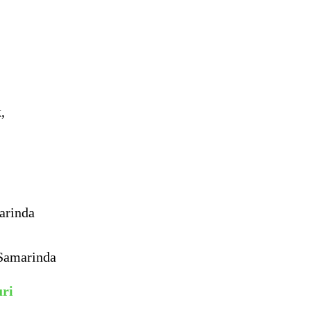
,
arinda
 Samarinda
uri