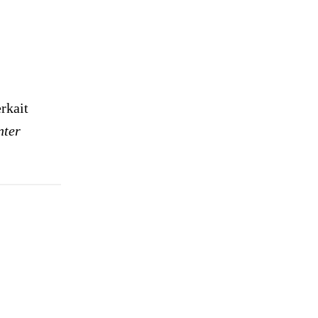
rkait
nter