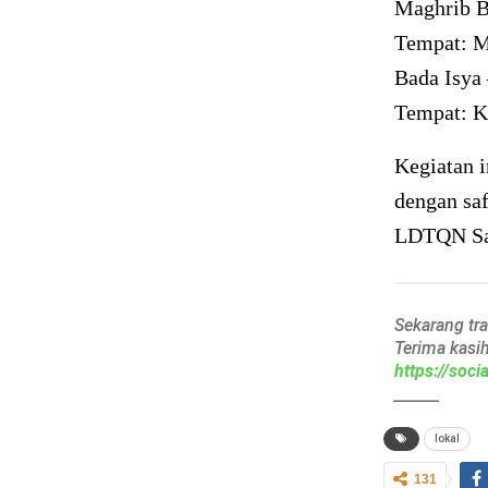
Maghrib B
Tempat: M
Bada Isya 
Tempat: K
Kegiatan i
dengan sa
LDTQN Sam
Sekarang tr
Terima kasi
https://soc
______
lokal
131