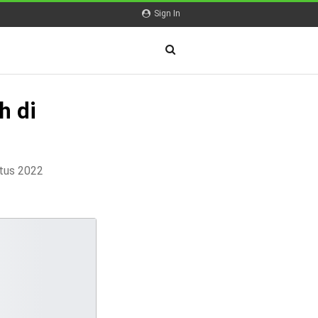
Sign In
h di
stus 2022