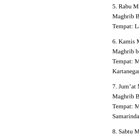
5. Rabu M
Maghrib Be
Tempat: L
6. Kamis 
Maghrib b
Tempat: M
Kartanega
7. Jum’at
Maghrib B
Tempat: M
Samarind
8. Sabtu 