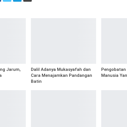
i
ang Jarum,
Dalil Adanya Mukasyafah dan
Pengobatan 
a
Cara Menajamkan Pandangan
Manusia Yan
Batin