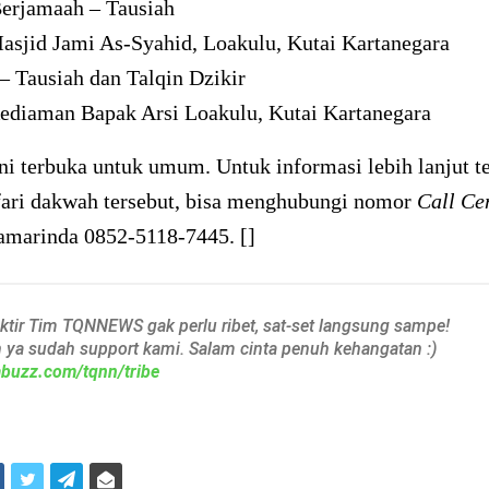
erjamaah – Tausiah
asjid Jami As-Syahid, Loakulu, Kutai Kartanegara
– Tausiah dan Talqin Dzikir
ediaman Bapak Arsi Loakulu, Kutai Kartanegara
ni terbuka untuk umum. Untuk informasi lebih lanjut te
fari dakwah tersebut, bisa menghubungi nomor
Call Ce
arinda 0852-5118-7445. []
aktir Tim TQNNEWS gak perlu ribet, sat-set langsung sampe!
h ya sudah support kami. Salam cinta penuh kehangatan :)
iabuzz.com/tqnn/tribe