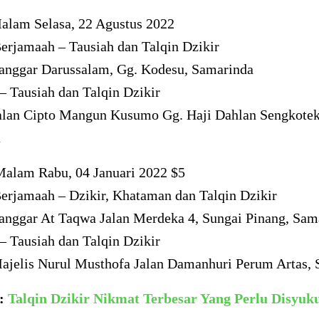
Malam Selasa, 22 Agustus 2022
erjamaah – Tausiah dan Talqin Dzikir
anggar Darussalam, Gg. Kodesu, Samarinda
– Tausiah dan Talqin Dzikir
alan Cipto Mangun Kusumo Gg. Haji Dahlan Sengkotek
a
 Malam Rabu, 04 Januari 2022 $5
erjamaah – Dzikir, Khataman dan Talqin Dzikir
anggar At Taqwa Jalan Merdeka 4, Sungai Pinang, Sam
– Tausiah dan Talqin Dzikir
ajelis Nurul Musthofa Jalan Damanhuri Perum Artas,
a:
Talqin Dzikir Nikmat Terbesar Yang Perlu Disyuk