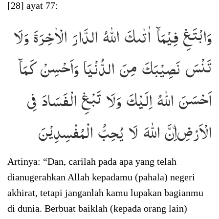
[28] ayat 77:
وَابْتَغِ فِيْمَآ اٰتٰىكَ اللّٰهُ الدَّارَ الْاٰخِرَةَ وَلَا
تَنْسَ نَصِيْبَكَ مِنَ الدُّنْيَا وَاَحْسِنْ كَمَآ
اَحْسَنَ اللّٰهُ اِلَيْكَ وَلَا تَبْغِ الْفَسَادَ فِى
الْاَرْضِ ۗاِنَّ اللّٰهَ لَا يُحِبُّ الْمُفْسِدِيْنَ
Artinya: “Dan, carilah pada apa yang telah
dianugerahkan Allah kepadamu (pahala) negeri
akhirat, tetapi janganlah kamu lupakan bagianmu
di dunia. Berbuat baiklah (kepada orang lain)