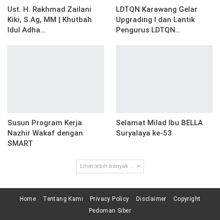
Ust. H. Rakhmad Zailani
LDTQN Karawang Gelar
Kiki, S.Ag, MM | Khutbah
Upgrading I dan Lantik
Idul Adha…
Pengurus LDTQN…
Susun Program Kerja
Selamat Milad Ibu BELLA
Nazhir Wakaf dengan
Suryalaya ke-53
SMART
Lihat lebih banyak ...
Home
Tentang Kami
Privacy Policy
Disclaimer
Copyright
Pedoman Siber