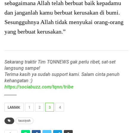
sebagaimana Allah telah berbuat baik kepadamu
dan janganlah kamu berbuat kerusakan di bumi.
Sesungguhnya Allah tidak menyukai orang-orang
yang berbuat kerusakan.”
Sekarang traktir Tim TQNNEWS gak perlu ribet, sat-set
langsung sampe!
Terima kasih ya sudah support kami. Salam cinta penuh
kehangatan :)
https://sociabuzz.com/tqnn/tribe
______
LAMAN:
1
2
3
4
tausiyah