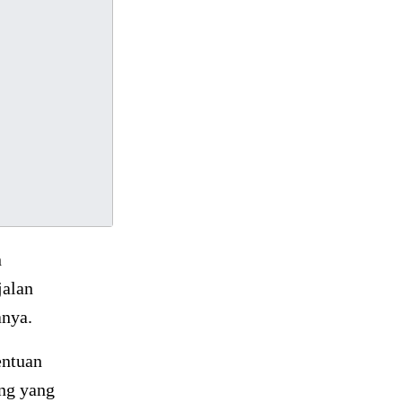
n
jalan
anya.
entuan
ng yang