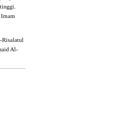
tinggi.
h Imam
-Risalatul
naid Al-