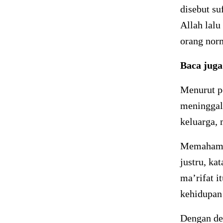
disebut su
Allah lalu
orang norm
Baca jug
Menurut pe
meninggal
keluarga,
Memahami m
justru, ka
ma’rifat i
kehidupan 
Dengan de