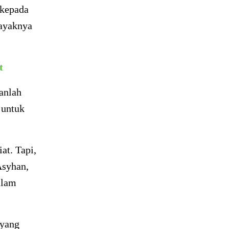
 kepada
layaknya
t
anlah
 untuk
at. Tapi,
Asyhan,
alam
 yang