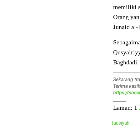
memiliki s
Orang yan
Junaid al-
Sebagaima
Qusyairiy
Baghdadi.
Sekarang tr
Terima kasi
https://soc
______
Laman:
1
tausiyah