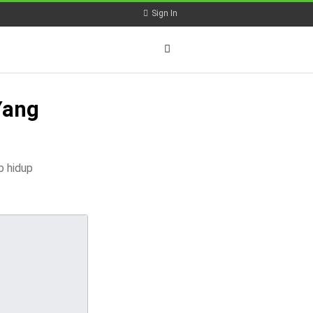
Sign In
Yang
b hidup