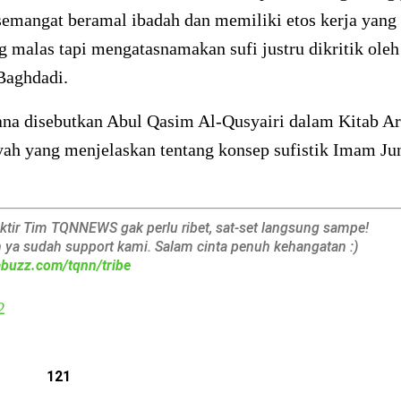
emangat beramal ibadah dan memiliki etos kerja yang 
g malas tapi mengatasnamakan sufi justru dikritik ole
Baghdadi.
na disebutkan Abul Qasim Al-Qusyairi dalam Kitab Ar
yah yang menjelaskan tentang konsep sufistik Imam Ju
aktir Tim TQNNEWS gak perlu ribet, sat-set langsung sampe!
h ya sudah support kami. Salam cinta penuh kehangatan :)
iabuzz.com/tqnn/tribe
2
121