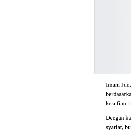
Imam Juna
berdasark
kesufian t
Dengan kal
syariat, 