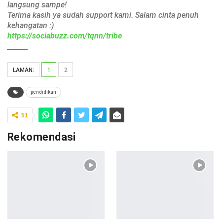
langsung sampe!
Terima kasih ya sudah support kami. Salam cinta penuh
kehangatan :)
https://sociabuzz.com/tqnn/tribe
______
LAMAN:
1
2
pendidikan
51
Rekomendasi