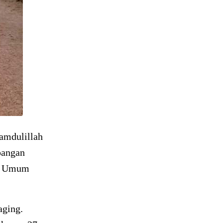
amdulillah
pangan
ua Umum
aging.