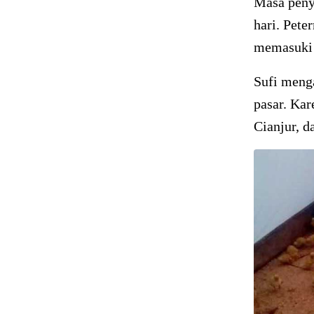
Masa peny
hari. Pete
memasuki 
Sufi meng
pasar. Kar
Cianjur, d