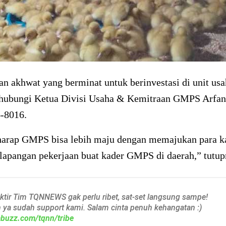
an akhwat yang berminat untuk berinvestasi di unit u
hubungi Ketua Divisi Usaha & Kemitraan GMPS Arfan
-8016.
harap GMPS bisa lebih maju dengan memajukan para k
apangan pekerjaan buat kader GMPS di daerah,” tutup
aktir Tim TQNNEWS gak perlu ribet, sat-set langsung sampe!
h ya sudah support kami. Salam cinta penuh kehangatan :)
iabuzz.com/tqnn/tribe