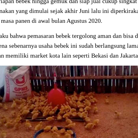
iapan bebek hingga gemuk dan siap jual cukup singkat
rnakan yang dimulai sejak akhir Juni lalu ini diperkira
masa panen di awal bulan Agustus 2020.
aku bahwa pemasaran bebek tergolong aman dan bisa d
ena sebenarnya usaha bebek ini sudah berlangsung lama
an memiliki market kota lain seperti Bekasi dan Jakarta