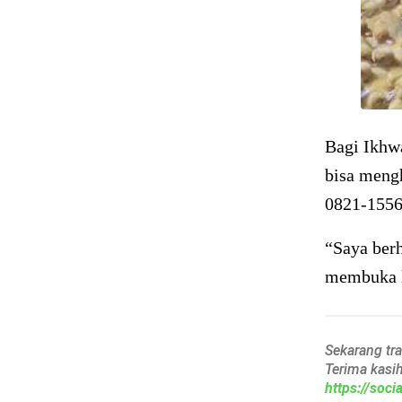
Bagi Ikhw
bisa meng
0821-1556
“Saya ber
membuka l
Sekarang tr
Terima kasi
https://soc