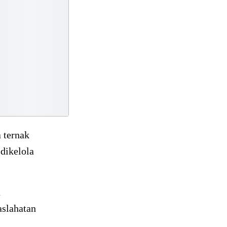
 ternak
dikelola
a
aslahatan