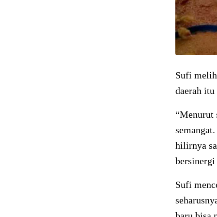
Sufi meli
daerah itu
“Menurut s
semangat. 
hilirnya s
bersinergi
Sufi menc
seharusny
baru bisa