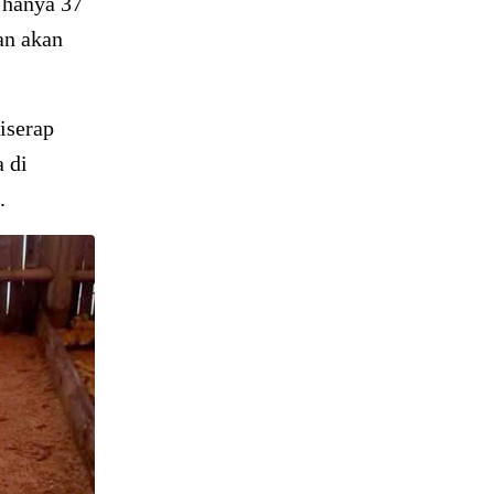
 hanya 37
kan akan
iserap
 di
.