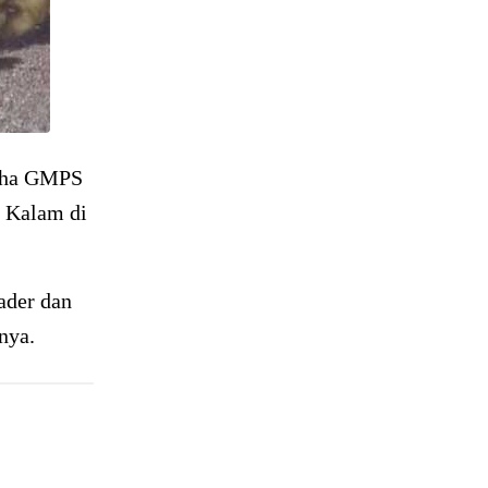
saha GMPS
 Kalam di
ader dan
nya.