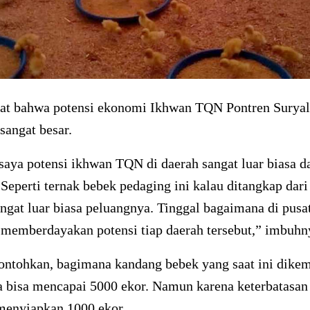
hat bahwa potensi ekonomi Ikhwan TQN Pontren Suryal
 sangat besar.
aya potensi ikhwan TQN di daerah sangat luar biasa d
Seperti ternak bebek pedaging ini kalau ditangkap dari
angat luar biasa peluangnya. Tinggal bagaimana di pusat
 memberdayakan potensi tiap daerah tersebut,” imbuhn
ontohkan, bagimana kandang bebek yang saat ini dike
a bisa mencapai 5000 ekor. Namun karena keterbatasa
 menyiapkan 1000 ekor.