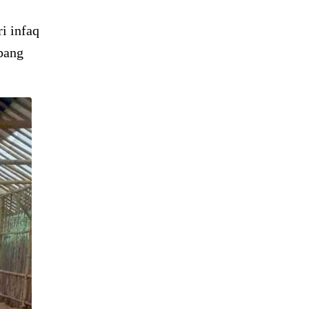
i infaq
bang