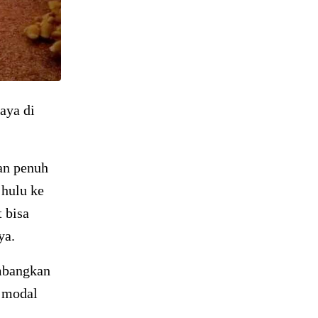
aya di
an penuh
 hulu ke
 bisa
ya.
mbangkan
n modal