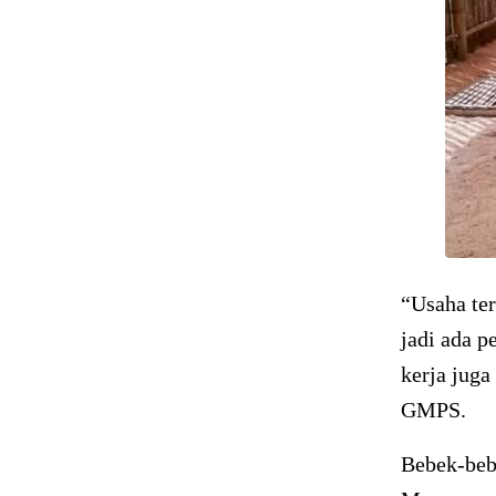
“Usaha te
jadi ada 
kerja jug
GMPS.
Bebek-bebe