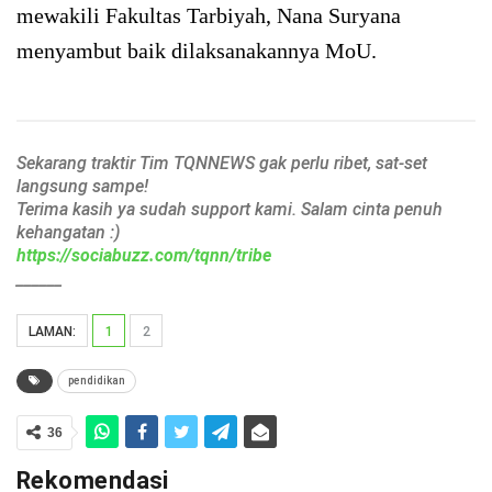
mewakili Fakultas Tarbiyah, Nana Suryana
menyambut baik dilaksanakannya MoU.
Sekarang traktir Tim TQNNEWS gak perlu ribet, sat-set
langsung sampe!
Terima kasih ya sudah support kami. Salam cinta penuh
kehangatan :)
https://sociabuzz.com/tqnn/tribe
______
LAMAN:
1
2
pendidikan
36
Rekomendasi