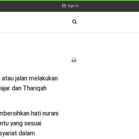
Sign In
a atau jalan melakukan
lajar dan Thariqah
bersihkan hati nurani
entu yang sesuai
syariat dalam