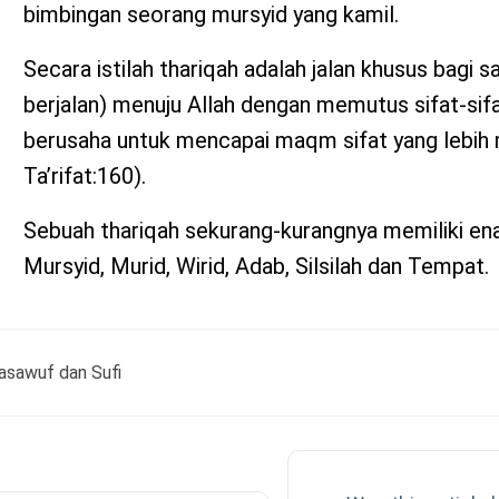
bimbingan seorang mursyid yang kamil.
Secara istilah thariqah adalah jalan khusus bagi s
berjalan) menuju Allah dengan memutus sifat-sifa
berusaha untuk mencapai maqm sifat yang lebih mu
Ta’rifat:160).
Sebuah thariqah sekurang-kurangnya memiliki e
Mursyid, Murid, Wirid, Adab, Silsilah dan Tempat.
c
sawuf dan Sufi
vigation