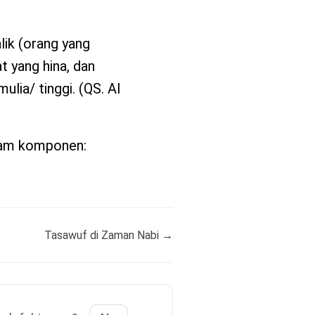
alik (orang yang
t yang hina, dan
lia/ tinggi. (QS. Al
nam komponen:
Tasawuf di Zaman Nabi →