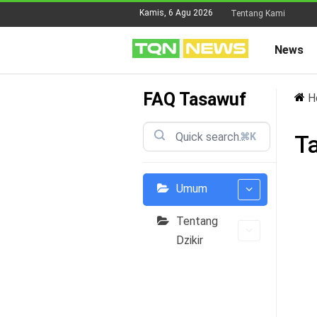
Kamis, 6 Agu 2026
Tentang Kami
News
FAQ Tasawuf
H
T
⌘K
Umum
Tentang
Dzikir