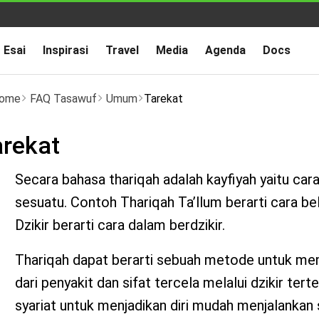
Esai
Inspirasi
Travel
Media
Agenda
Docs
ome
FAQ Tasawuf
Umum
Tarekat
arekat
Secara bahasa thariqah adalah kayfiyah yaitu car
sesuatu. Contoh Thariqah Ta’llum berarti cara be
Dzikir berarti cara dalam berdzikir.
Thariqah dapat berarti sebuah metode untuk mem
dari penyakit dan sifat tercela melalui dzikir tert
syariat untuk menjadikan diri mudah menjalankan 