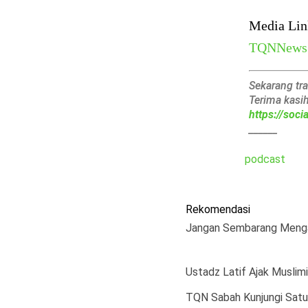
Media Lin
TQNNews
Sekarang tr
Terima kasi
https://soc
______
podcast
Rekomendasi
Jangan Sembarang Mengak
Ustadz Latif Ajak Muslim
TQN Sabah Kunjungi Satu-