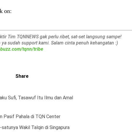
k on:
aktir Tim TQNNEWS gak perlu ribet, sat-set langsung sampe!
h ya sudah support kami. Salam cinta penuh kehangatan :)
iabuzz.com/tqnn/tribe
Share
u Sufi, Tasawuf Itu Ilmu dan Amal
in Pasif Pahala di TQN Center
satunya Wakil Talqin di Singapura