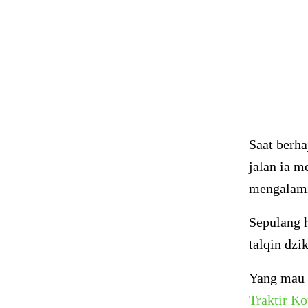
Saat berha
jalan ia 
mengalami 
Sepulang 
talqin dz
Yang mau t
Traktir Ko