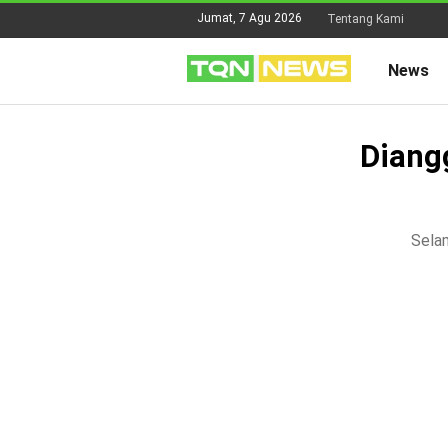
Jumat, 7 Agu 2026
Tentang Kami
News
Diang
Selam