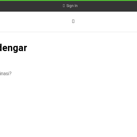
Sign In
dengar
inasi?