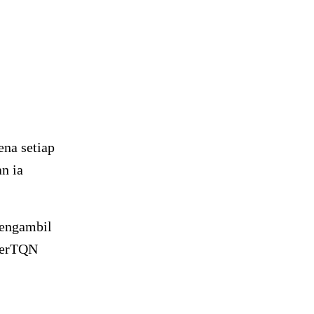
ena setiap
n ia
mengambil
hBerTQN