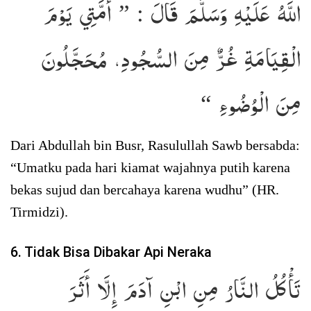
اللَّهُ عَلَيْهِ وَسَلَّمَ قَالَ : ” أُمَّتِي يَوْمَ
الْقِيَامَةِ غُرٌّ مِنَ السُّجُودِ، مُحَجَّلُونَ
مِنَ الْوُضُوءِ “
Dari Abdullah bin Busr, Rasulullah Sawb bersabda:
“Umatku pada hari kiamat wajahnya putih karena
bekas sujud dan bercahaya karena wudhu” (HR.
Tirmidzi).
6. Tidak Bisa Dibakar Api Neraka
تَأْكُلُ النَّارُ مِنِ ابْنِ آدَمَ إِلَّا أَثَرَ