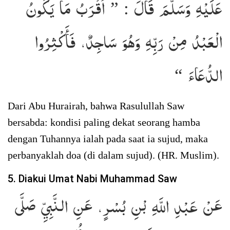
عَلَيْهِ وَسَلَّمَ قَالَ : ” أَقْرَبُ مَا يَكُونُ
الْعَبْدُ مِنْ رَبِّهِ وَهُوَ سَاجِدٌ، فَأَكْثِرُوا
الدُّعَاءَ “
Dari Abu Hurairah, bahwa Rasulullah Saw
bersabda: kondisi paling dekat seorang hamba
dengan Tuhannya ialah pada saat ia sujud, maka
perbanyaklah doa (di dalam sujud). (HR. Muslim).
5. Diakui Umat Nabi Muhammad Saw
عَنْ عَبْدِ اللَّهِ بْنِ بُسْرٍ، عَنِ النَّبِيِّ صَلَّى