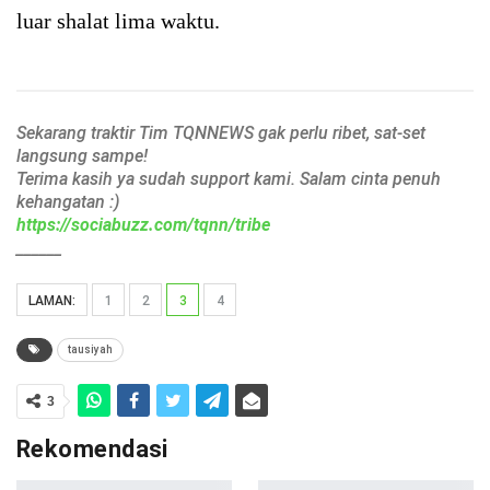
luar shalat lima waktu.
Sekarang traktir Tim TQNNEWS gak perlu ribet, sat-set
langsung sampe!
Terima kasih ya sudah support kami. Salam cinta penuh
kehangatan :)
https://sociabuzz.com/tqnn/tribe
______
LAMAN:
1
2
3
4
tausiyah
3
Rekomendasi