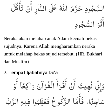
السُّجُودِ حَرَّمَ اللَّهُ عَلَى النَّارِ أَنْ تَأْكُلَ
أَثَرَ السُّجُودِ
Neraka akan melahap anak Adam kecuali bekas
sujudnya. Karena Allah mengharamkan neraka
untuk melahap bekas sujud tersebut. (HR. Bukhari
dan Muslim).
7. Tempat Ijabahnya Do’a
وَإِنِّي نُهِيتُ أَنْ أَقْرَأَ الْقُرْآنَ رَاكِعًا أَوْ
سَاجِدًا، فَأَمَّا الرُّكُوعُ فَعَظِّمُوا فِيهِ الرَّبَّ