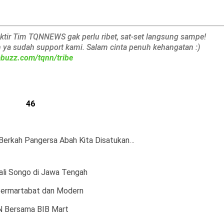
aktir Tim TQNNEWS gak perlu ribet, sat-set langsung sampe!
h ya sudah support kami. Salam cinta penuh kehangatan :)
iabuzz.com/tqnn/tribe
46
 Berkah Pangersa Abah Kita Disatukan…
li Songo di Jawa Tengah
Bermartabat dan Modern
N Bersama BIB Mart