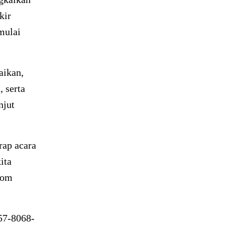
kir
mulai
aikan,
, serta
njut
rap acara
ita
nom
57-8068-