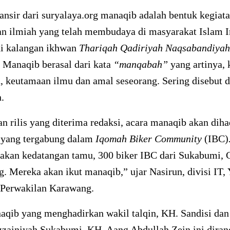
lansir dari suryalaya.org manaqib adalah bentuk kegiat
an ilmiah yang telah membudaya di masyarakat Islam I
di kalangan ikhwan
Thariqah Qadiriyah Naqsabandiyah
 Manaqib berasal dari kata
“manqabah”
yang artinya, 
, keutamaan ilmu dan amal seseorang. Sering disebut 
.
n rilis yang diterima redaksi, acara manaqib akan diha
yang tergabung dalam
Iqomah Biker Community
(IBC)
 akan kedatangan tamu, 300 biker IBC dari Sukabumi, 
. Mereka akan ikut manaqib,” ujar Nasirun, divisi IT,
 Perwakilan Karawang.
aqib yang menghadirkan wakil talqin, KH. Sandisi da
zzainiyah Sukabumi, KH. Aang Abdullah Zein ini diran