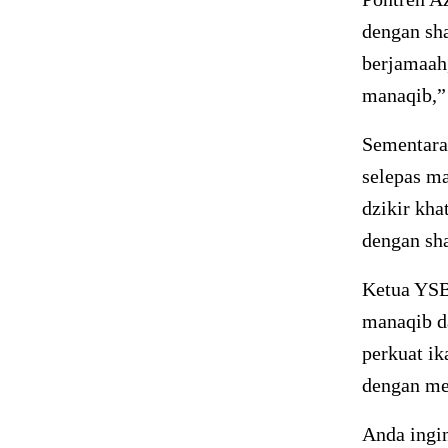
dengan sha
berjamaah
manaqib,”
Sementara
selepas ma
dzikir kha
dengan sha
Ketua YSB
manaqib da
perkuat i
dengan me
Anda ingi