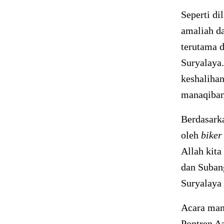
Seperti di
amaliah d
terutama 
Suryalaya.
keshalihan
manaqiban
Berdasarka
oleh
biker
Allah kita
dan Subang
Suryalaya
Acara man
Pontren A