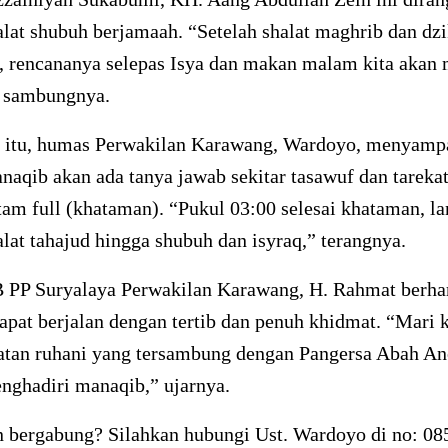
lat shubuh berjamaah. “Setelah shalat maghrib dan dzi
, rencananya selepas Isya dan makan malam kita akan 
 sambungnya.
 itu, humas Perwakilan Karawang, Wardoyo, menyamp
naqib akan ada tanya jawab sekitar tasawuf dan tarekat
tam full (khataman). “Pukul 03:00 selesai khataman, la
lat tahajud hingga shubuh dan isyraq,” terangnya.
 PP Suryalaya Perwakilan Karawang, H. Rahmat berha
pat berjalan dengan tertib dan penuh khidmat. “Mari k
katan ruhani yang tersambung dengan Pangersa Abah A
nghadiri manaqib,” ujarnya.
n bergabung? Silahkan hubungi Ust. Wardoyo di no: 08