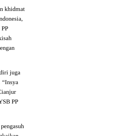
an khidmat
ndonesia,
PP
kisah
dengan
diri juga
.
“Insya
Cianjur
 YSB PP
n pengasuh
gkaikan