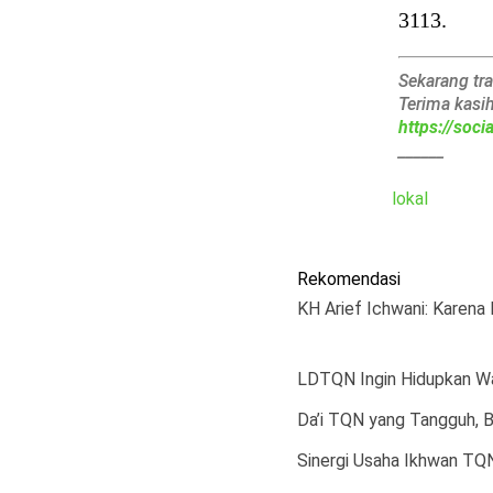
3113.
Sekarang tr
Terima kasi
https://soc
______
lokal
Rekomendasi
KH Arief Ichwani: Karena
LDTQN Ingin Hidupkan Wa
Da’i TQN yang Tangguh, 
Sinergi Usaha Ikhwan TQ