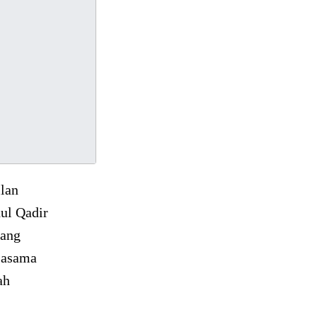
lan
ul Qadir
yang
rjasama
ah