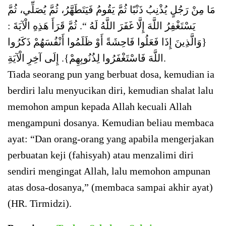
مَا مِنْ رَجُلٍ يُذْنِبُ ذَنْبًا ثُمَّ يَقُومُ فَيَتَطَهَّرُ، ثُمَّ يُصَلِّي، ثُمَّ
يَسْتَغْفِرُ اللَّهَ إِلَّا غَفَرَ اللَّهُ لَهُ “. ثُمَّ قَرَأَ هَذِهِ الْآيَةَ :
{وَالَّذِينَ إِذَا فَعَلُوا فَاحِشَةً أَوْ ظَلَمُوا أَنْفُسَهُمْ ذَكَرُوا
اللَّهَ فَاسْتَغْفَرُوا لِذُنُوبِهِمْ}. إِلَى آخِرِ الْآيَةِ.
Tiada seorang pun yang berbuat dosa, kemudian ia
berdiri lalu menyucikan diri, kemudian shalat lalu
memohon ampun kepada Allah kecuali Allah
mengampuni dosanya. Kemudian beliau membaca
ayat: “Dan orang-orang yang apabila mengerjakan
perbuatan keji (fahisyah) atau menzalimi diri
sendiri mengingat Allah, lalu memohon ampunan
atas dosa-dosanya,” (membaca sampai akhir ayat)
(HR. Tirmidzi).