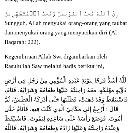
إِنَّ ٱللَّهَ يُحِبُّ ٱلتَّوَّٰبِينَ وَيُحِبُّ ٱلۡمُتَطَهِّرِينَ
Sungguh, Allah menyukai orang-orang yang taubat
dan menyukai orang yang menyucikan diri (Al
Baqarah: 222).
Kegembiraan Allah Swt digambarkan oleh
Rasulullah Saw melalui hadis berikut ini,
لَلَّهُ أَشَدُّ فَرَحًا بِتَوْبَةِ عَبْدِهِ الْمُؤْمِنِ مِنْ رَجُلٍ فِي أَرْضٍ
دَوِّيَّةٍ مَهْلَكَةٍ، مَعَهُ رَاحِلَتُهُ عَلَيْهَا طَعَامُهُ وَشَرَابُهُ، فَنَامَ،
فَاسْتَيْقَظَ وَقَدْ ذَهَبَتْ، فَطَلَبَهَا حَتَّى أَدْرَكَهُ الْعَطَشُ، ثُمَّ
قَالَ : أَرْجِعُ إِلَى مَكَانِيَ الَّذِي كُنْتُ فِيهِ، فَأَنَامُ حَتَّى
أَمُوتَ. فَوَضَعَ رَأْسَهُ عَلَى سَاعِدِهِ لِيَمُوتَ، فَاسْتَيْقَظَ
وَعِنْدَهُ رَاحِلَتُهُ وَعَلَيْهَا زَادُهُ وَطَعَامُهُ وَشَرَابُهُ، فَاللَّهُ