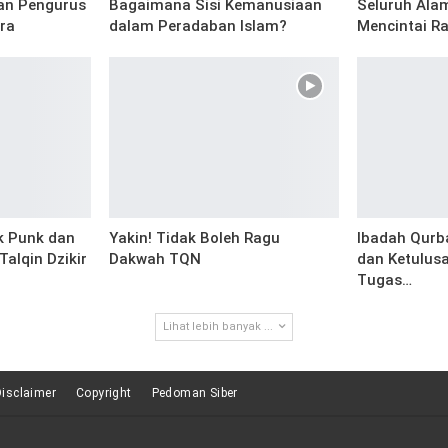
nan Pengurus
Bagaimana Sisi Kemanusiaan
Seluruh Ala
ra
dalam Peradaban Islam?
Mencintai Ra
k Punk dan
Yakin! Tidak Boleh Ragu
Ibadah Qurb
alqin Dzikir
Dakwah TQN
dan Ketulus
Tugas…
Lihat lebih banyak ...
Disclaimer
Copyright
Pedoman Siber