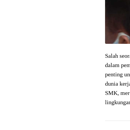
Salah seor
dalam pem
penting un
dunia kerj
SMK, mere
lingkungan