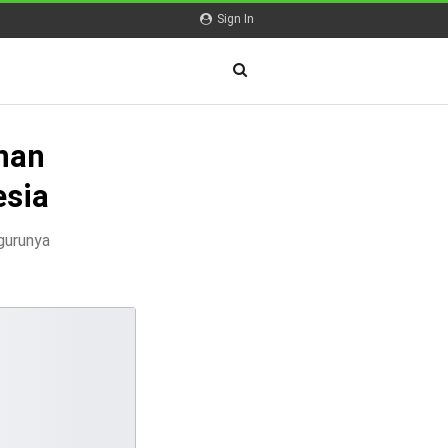
Sign In
han
esia
-gurunya