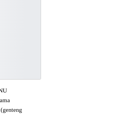
 NU
sama
 (genteng