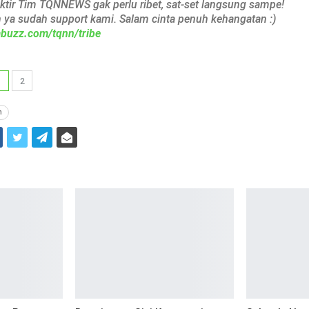
aktir Tim TQNNEWS gak perlu ribet, sat-set langsung sampe!
h ya sudah support kami. Salam cinta penuh kehangatan :)
iabuzz.com/tqnn/tribe
1
2
n
i