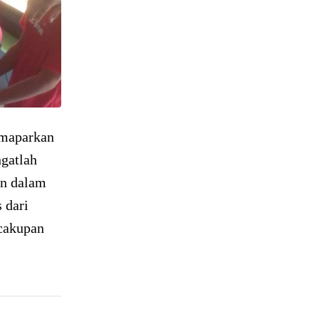
emaparkan
gatlah
an dalam
s dari
cakupan