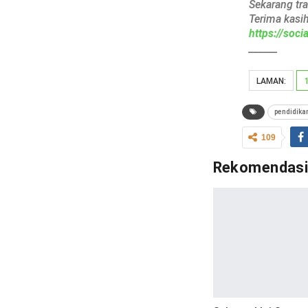
Sekarang tr
Terima kasi
https://soc
______
LAMAN:
pendidika
109
Rekomendas