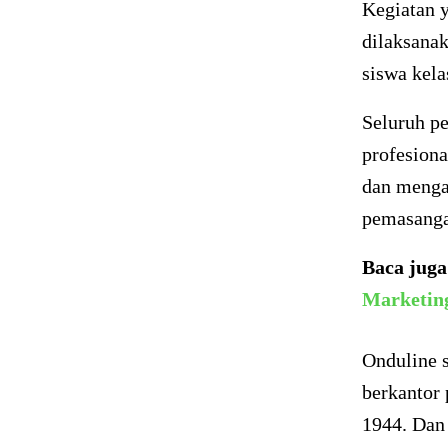
Kegiatan 
dilaksana
siswa kela
Seluruh pe
profesion
dan menga
pemasanga
Baca jug
Marketin
Onduline 
berkantor 
1944. Dan