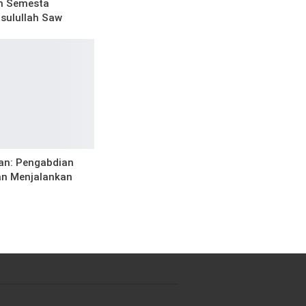
m Semesta
sulullah Saw
an: Pengabdian
an Menjalankan