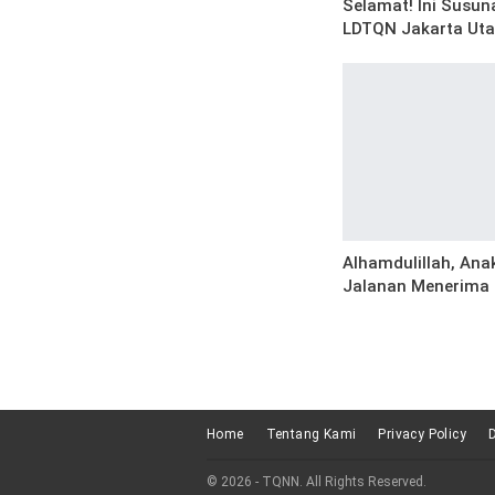
Selamat! Ini Susu
LDTQN Jakarta Uta
Alhamdulillah, Ana
Jalanan Menerima T
Home
Tentang Kami
Privacy Policy
© 2026 - TQNN. All Rights Reserved.