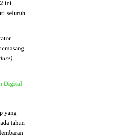
2 ini
ti seluruh
kator
 memasang
dure)
 Digital
up yang
pada tahun
 lembaran