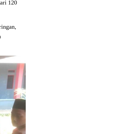
ari 120
ringan,
a