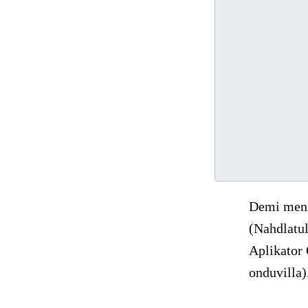
Demi meni
(Nahdlatu
Aplikator
onduvilla)