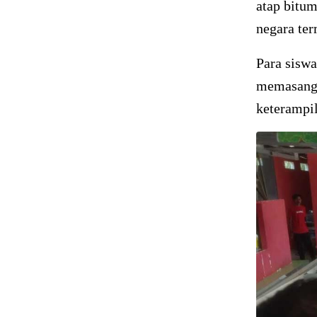
atap bitum
negara ter
Para siswa
memasang a
keterampi