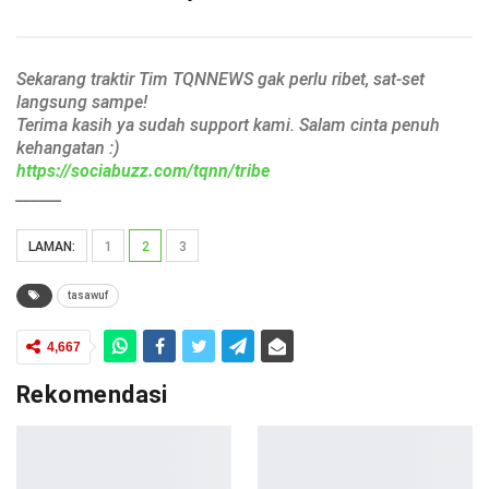
Sekarang traktir Tim TQNNEWS gak perlu ribet, sat-set
langsung sampe!
Terima kasih ya sudah support kami. Salam cinta penuh
kehangatan :)
https://sociabuzz.com/tqnn/tribe
______
LAMAN:
1
2
3
tasawuf
4,667
Rekomendasi