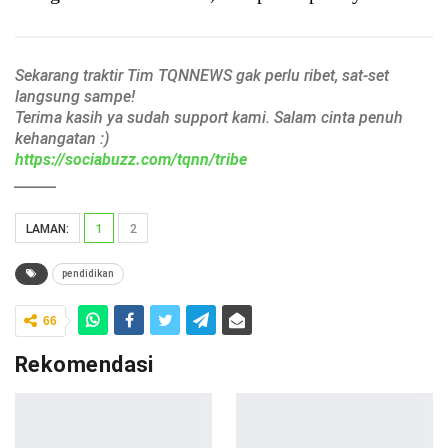
Sekarang traktir Tim TQNNEWS gak perlu ribet, sat-set
langsung sampe!
Terima kasih ya sudah support kami. Salam cinta penuh
kehangatan :)
https://sociabuzz.com/tqnn/tribe
______
LAMAN:
1
2
pendidikan
66
Rekomendasi