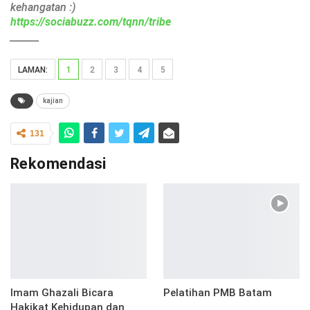
kehangatan :)
https://sociabuzz.com/tqnn/tribe
______
LAMAN:
1
2
3
4
5
kajian
131
Rekomendasi
Imam Ghazali Bicara
Pelatihan PMB Batam
Hakikat Kehidupan dan