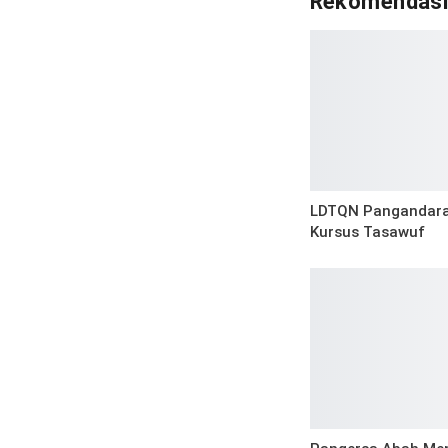
Rekomendas
LDTQN Pangandara
Kursus Tasawuf