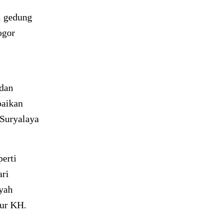
i gedung
ogor
 dan
paikan
 Suryalaya
erti
ari
yah
jur KH.