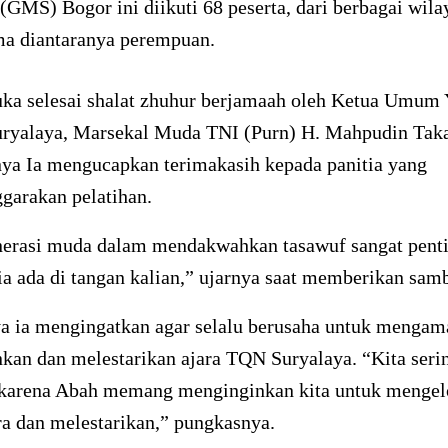
(GMS) Bogor ini diikuti 68 peserta, dari berbagai wila
ima diantaranya perempuan.
uka selesai shalat zhuhur berjamaah oleh Ketua Umum
uryalaya, Marsekal Muda TNI (Purn) H. Mahpudin Tak
ya Ia mengucapkan terimakasih kepada panitia yang
garakan pelatihan.
nerasi muda dalam mendakwahkan tasawuf sangat pent
a ada di tangan kalian,” ujarnya saat memberikan sam
ya ia mengingatkan agar selalu berusaha untuk mengam
an dan melestarikan ajara TQN Suryalaya. “Kita seri
tu karena Abah memang menginginkan kita untuk mengel
a dan melestarikan,” pungkasnya.