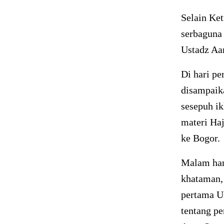
Selain Ke
serbaguna 
Ustadz Aa
Di hari pe
disampaik
sesepuh i
materi Ha
ke Bogor.
Malam har
khataman, 
pertama U
tentang pe