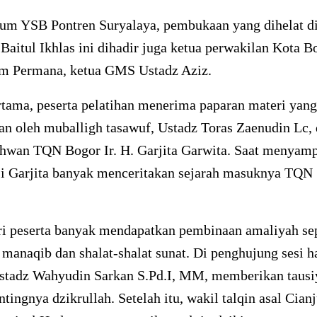
tum YSB Pontren Suryalaya, pembukaan yang dihelat d
Baitul Ikhlas ini dihadir juga ketua perwakilan Kota B
m Permana, ketua GMS Ustadz Aziz.
rtama, peserta pelatihan menerima paparan materi yang
an oleh muballigh tasawuf, Ustadz Toras Zaenudin Lc,
khwan TQN Bogor Ir. H. Garjita Garwita. Saat menyam
ji Garjita banyak menceritakan sejarah masuknya TQN
i peserta banyak mendapatkan pembinaan amaliyah sep
manaqib dan shalat-shalat sunat. Di penghujung sesi h
stadz Wahyudin Sarkan S.Pd.I, MM, memberikan tausi
ntingnya dzikrullah. Setelah itu, wakil talqin asal Cian