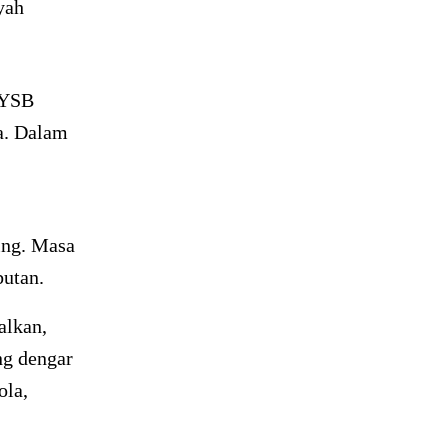
yah
 YSB
a. Dalam
ing. Masa
butan.
alkan,
ng dengar
ola,