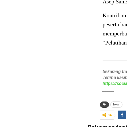
Asep Sams
Kontribut
peserta b
memperbany
“Pelatihan
Sekarang tr
Terima kasi
https://soc
______
lokal
84