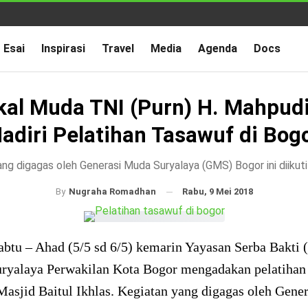
Esai
Inspirasi
Travel
Media
Agenda
Docs
al Muda TNI (Purn) H. Mahpud
adiri Pelatihan Tasawuf di Bog
ng digagas oleh Generasi Muda Suryalaya (GMS) Bogor ini diikut
Rabu, 9 Mei 2018
By
Nugraha Romadhan
abtu – Ahad (5/5 sd 6/5) kemarin Yayasan Serba Bakti
uryalaya Perwakilan Kota Bogor mengadakan pelatihan 
asjid Baitul Ikhlas. Kegiatan yang digagas oleh Gene