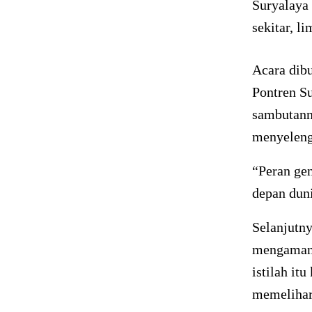
Suryalaya 
sekitar, l
Acara dib
Pontren S
sambutann
menyeleng
“Peran ge
depan duni
Selanjutn
mengamank
istilah i
memelihar