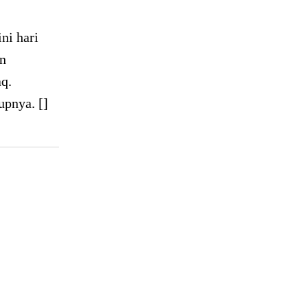
ni hari
an
aq.
upnya. []