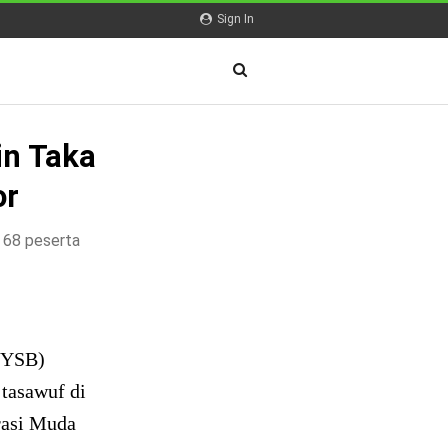
Sign In
in Taka
or
i 68 peserta
 (YSB)
tasawuf di
rasi Muda