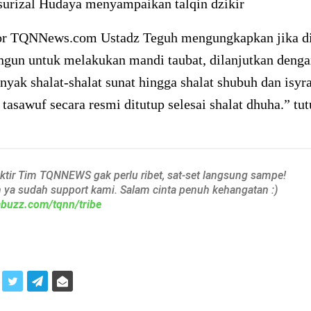
urizal Hudaya menyampaikan talqin dzikir
or TQNNews.com Ustadz Teguh mengungkapkan jika di
angun untuk melakukan mandi taubat, dilanjutkan deng
ak shalat-shalat sunat hingga shalat shubuh dan isyr
 tasawuf secara resmi ditutup selesai shalat dhuha.” tut
aktir Tim TQNNEWS gak perlu ribet, sat-set langsung sampe!
h ya sudah support kami. Salam cinta penuh kehangatan :)
iabuzz.com/tqnn/tribe