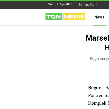
Sabtu, 8 Agu 2026
Tentang Kami
News
Marsek
H
Kegiatan ya
Bogor
– S
Pontren S
Komplek M