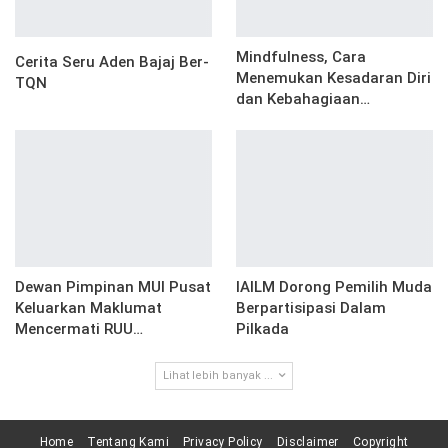
Mindfulness, Cara
Cerita Seru Aden Bajaj Ber-
Menemukan Kesadaran Diri
TQN
dan Kebahagiaan…
Dewan Pimpinan MUI Pusat
IAILM Dorong Pemilih Muda
Keluarkan Maklumat
Berpartisipasi Dalam
Mencermati RUU…
Pilkada
Lihat lebih banyak ...
Home
Tentang Kami
Privacy Policy
Disclaimer
Copyright