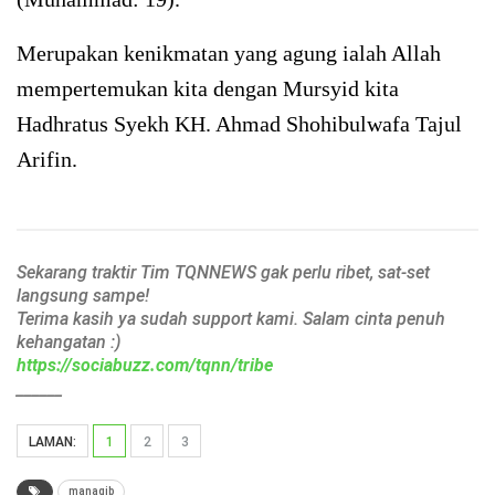
Merupakan kenikmatan yang agung ialah Allah
mempertemukan kita dengan Mursyid kita
Hadhratus Syekh KH. Ahmad Shohibulwafa Tajul
Arifin.
Sekarang traktir Tim TQNNEWS gak perlu ribet, sat-set
langsung sampe!
Terima kasih ya sudah support kami. Salam cinta penuh
kehangatan :)
https://sociabuzz.com/tqnn/tribe
______
LAMAN:
1
2
3
manaqib