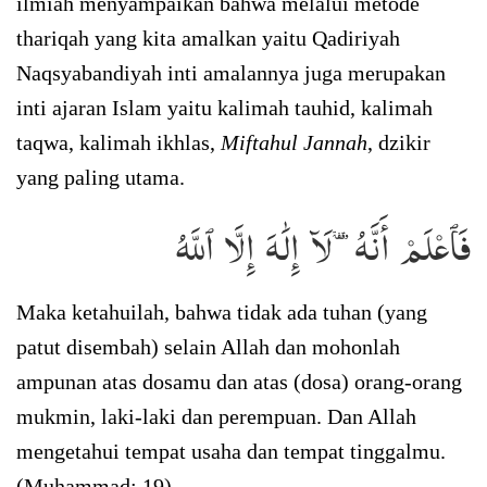
ilmiah menyampaikan bahwa melalui metode
thariqah yang kita amalkan yaitu Qadiriyah
Naqsyabandiyah inti amalannya juga merupakan
inti ajaran Islam yaitu kalimah tauhid, kalimah
taqwa, kalimah ikhlas,
Miftahul Jannah
, dzikir
yang paling utama.
فَٱعۡلَمۡ أَنَّهُۥ لَآ إِلَٰهَ إِلَّا ٱللَّهُ
Maka ketahuilah, bahwa tidak ada tuhan (yang
patut disembah) selain Allah dan mohonlah
ampunan atas dosamu dan atas (dosa) orang-orang
mukmin, laki-laki dan perempuan. Dan Allah
mengetahui tempat usaha dan tempat tinggalmu.
(Muhammad: 19).