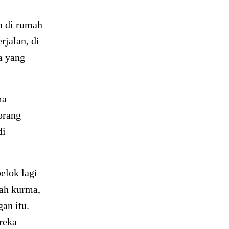
h di rumah
rjalan, di
da yang
ma
orang
di
belok lagi
uah kurma,
gan itu.
reka