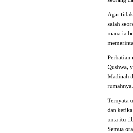
Agar tida
salah seor
mana ia be
memerinta
Perhatian 
Qushwa, ya
Madinah da
rumahnya.
Ternyata u
dan ketik
unta itu t
Semua oran