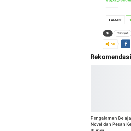
______
LAMAN:
tausiyah
50
Rekomendas
Pengalaman Belaja
Novel dan Pesan K
Ibunya