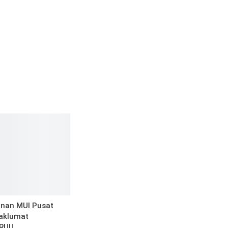
nan MUI Pusat
aklumat
 RUU…