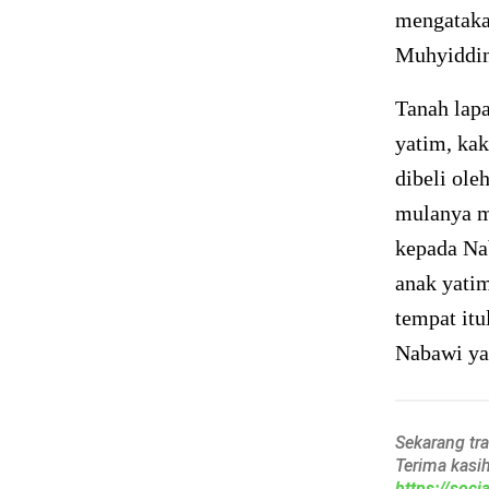
mengataka
Muhyiddin
Tanah lap
yatim, kak
dibeli ole
mulanya m
kepada Nab
anak yati
tempat itu
Nabawi ya
Sekarang tr
Terima kasi
https://soc