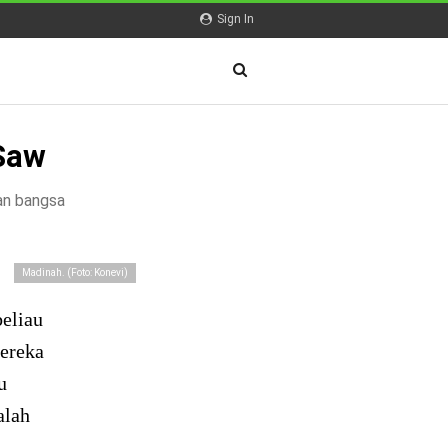
Sign In
Saw
an bangsa
Madinah. (Foto: Konevi)
eliau
mereka
u
alah