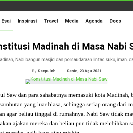
Esai
Inspirasi
Travel
Media
Agenda
Docs
nstitusi Madinah di Masa Nabi 
dinah, Nabi bangun masjid dan persaudaraan lintas suku, iman, d
Senin, 23 Agu 2021
By
Saepuloh
ul Saw dan para sahabatnya memasuki kota Madinah, b
ambutan yang luar biasa, sehingga setiap orang dari 
n agar beliau tinggal di rumahnya. Nabi Saw tidak ma
kan ajakan mereka dan beliau pun tidak melebihkan s
ri mereka, baik kaya atau miskin.