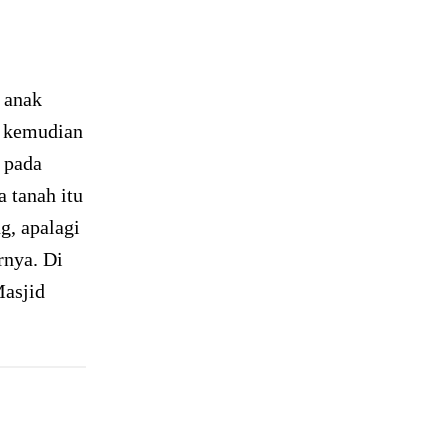
 anak
u kemudian
 pada
 tanah itu
g, apalagi
rnya. Di
Masjid