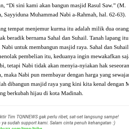
n, “Di sini kami akan bangun masjid Rasul Saw.” (M.
, Sayyiduna Muhammad Nabi a-Rahmah, hal. 62-63).
ang tempat menjemur kurma itu adalah milik dua orang
ak beradik bernama Sahal dan Suhail. Tanah lapang it
h Nabi untuk membangun masjid raya. Sahal dan Suhail
enolak pembelian itu, keduanya ingin mewakafkan saja
i, tetapi Nabi tidak akan menyia-nyiakan hak seseoran
m, maka Nabi pun membayar dengan harga yang sewaja
lah dibangun masjid raya yang kini kita kenal dengan 
ng berkubah hijau di kota Madinah.
aktir Tim TQNNEWS gak perlu ribet, sat-set langsung sampe!
h ya sudah support kami. Salam cinta penuh kehangatan :)
iabuzz.com/tqnn/tribe