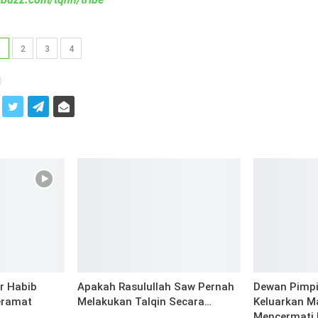
1
2
3
4
i
r Habib
Apakah Rasulullah Saw Pernah
Dewan Pimpi
eramat
Melakukan Talqin Secara…
Keluarkan M
Mencermati