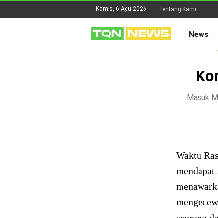
Kamis, 6 Agu 2026
Tentang Kami
News
Ko
Masuk Ma
Waktu Ras
mendapat s
menawarka
mengecewa
seorang da