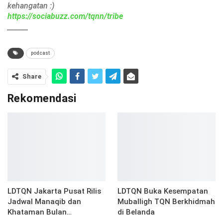
kehangatan :)
https://sociabuzz.com/tqnn/tribe
______
podcast
Share
Rekomendasi
LDTQN Jakarta Pusat Rilis
LDTQN Buka Kesempatan
Jadwal Manaqib dan
Muballigh TQN Berkhidmah
Khataman Bulan…
di Belanda