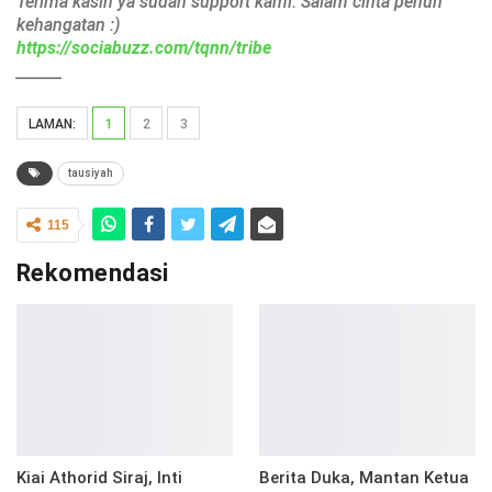
Terima kasih ya sudah support kami. Salam cinta penuh
kehangatan :)
https://sociabuzz.com/tqnn/tribe
______
LAMAN:
1
2
3
tausiyah
115
Rekomendasi
Kiai Athorid Siraj, Inti
Berita Duka, Mantan Ketua