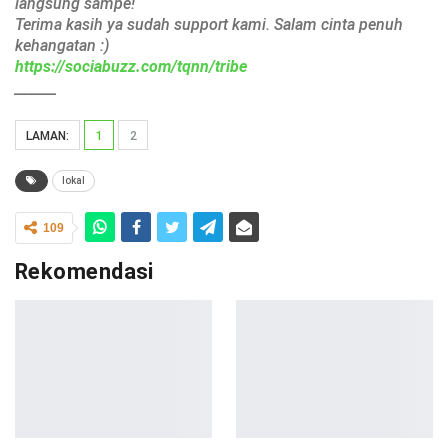
langsung sampe!
Terima kasih ya sudah support kami. Salam cinta penuh
kehangatan :)
https://sociabuzz.com/tqnn/tribe
______
LAMAN:
1
2
lokal
109
Rekomendasi