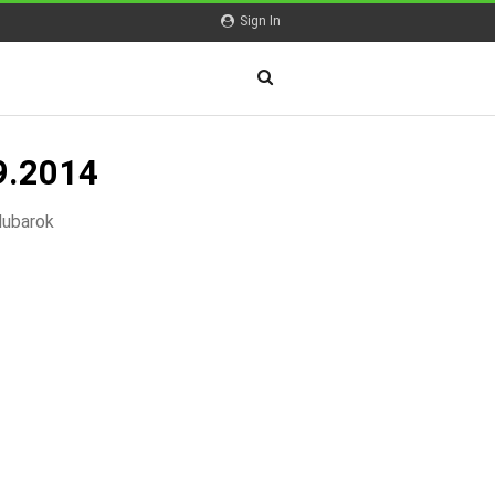
Sign In
9.2014
Mubarok