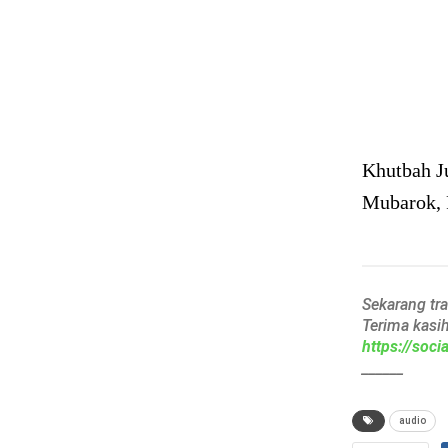
Khutbah Ju
Mubarok, 
Sekarang tr
Terima kasi
https://soc
______
audio