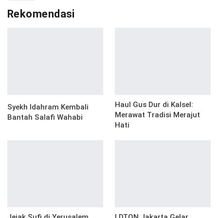
Rekomendasi
Haul Gus Dur di Kalsel:
Syekh Idahram Kembali
Merawat Tradisi Merajut
Bantah Salafi Wahabi
Hati
Jejak Sufi di Yerusalem
LDTQN Jakarta Gelar