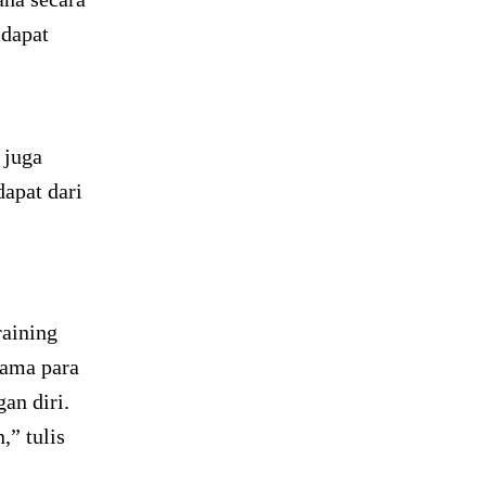
idapat
 juga
dapat dari
raining
sama para
an diri.
,” tulis