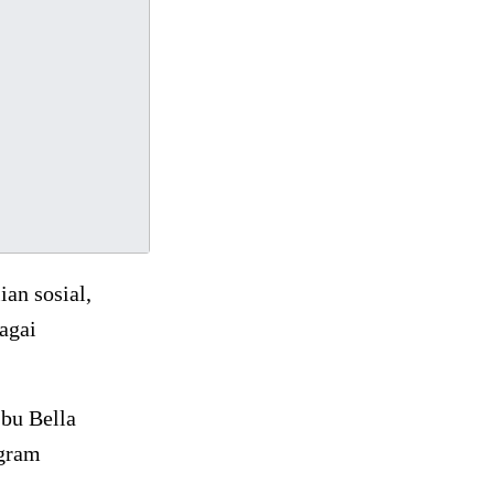
an sosial,
agai
Ibu Bella
ogram