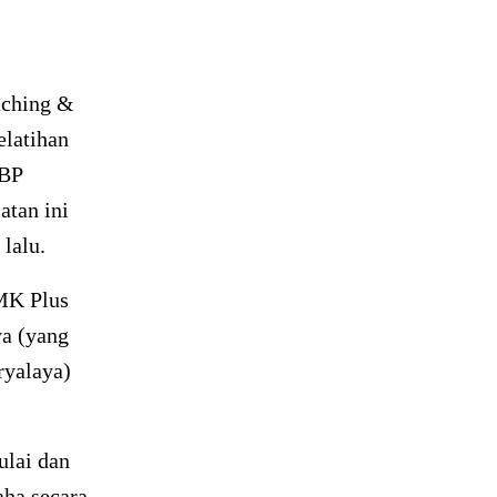
aching &
elatihan
IBP
atan ini
lalu.
SMK Plus
ya (yang
ryalaya)
ulai dan
aha secara