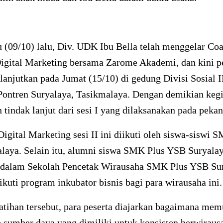
 (09/10) lalu, Div. UDK Ibu Bella telah menggelar Co
Digital Marketing bersama Zarome Akademi, dan kini p
ilanjutkan pada Jumat (15/10) di gedung Divisi Sosial 
ontren Suryalaya, Tasikmalaya. Dengan demikian kegi
tindak lanjut dari sesi I yang dilaksanakan pada pekan 
Digital Marketing sesi II ini diikuti oleh siswa-siswi 
laya. Selain itu, alumni siswa SMK Plus YSB Suryala
 dalam Sekolah Pencetak Wirausaha SMK Plus YSB Su
kuti program inkubator bisnis bagi para wirausaha ini.
tihan tersebut, para peserta diajarkan bagaimana mem
sumber daya yang dimiliki untuk konsisten berwiraus