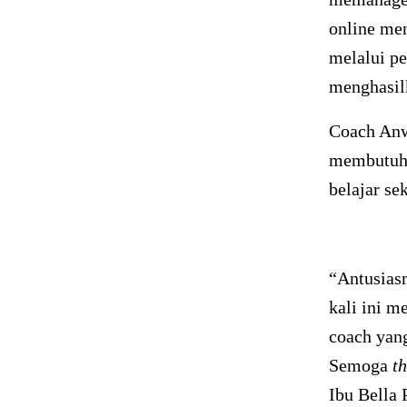
online me
melalui pe
menghasil
Coach Anw
membutuhka
belajar se
“Antusias
kali ini m
coach yan
Semoga
t
Ibu Bella 