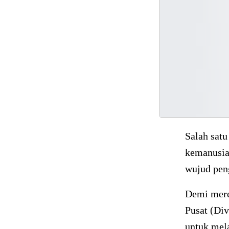
Salah sat
kemanusiaa
wujud pen
Demi merea
Pusat (Di
untuk mela