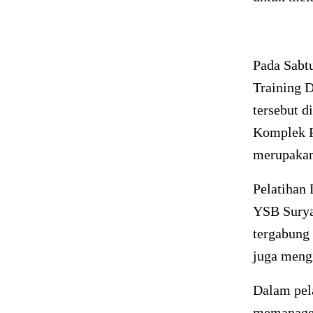
Pada Sabtu
Training 
tersebut d
Komplek P
merupakan 
Pelatihan 
YSB Surya
tergabung
juga mengi
Dalam pela
memanage 