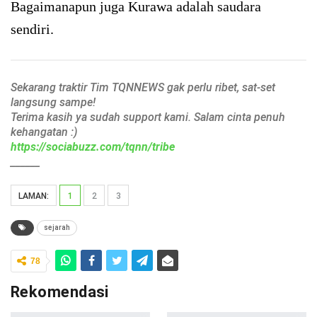
Bagaimanapun juga Kurawa adalah saudara
sendiri.
Sekarang traktir Tim TQNNEWS gak perlu ribet, sat-set
langsung sampe!
Terima kasih ya sudah support kami. Salam cinta penuh
kehangatan :)
https://sociabuzz.com/tqnn/tribe
______
LAMAN:
1
2
3
sejarah
78
Rekomendasi