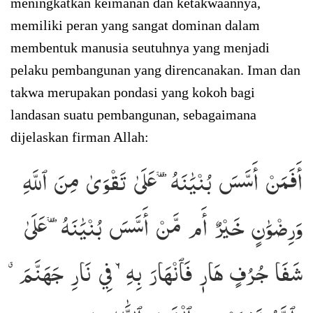
meningkatkan keimanan dan ketakwaannya,
memiliki peran yang sangat dominan dalam
membentuk manusia seutuhnya yang menjadi
pelaku pembangunan yang direncanakan. Iman dan
takwa merupakan pondasi yang kokoh bagi
landasan suatu pembangunan, sebagaimana
dijelaskan firman Allah:
أَفَمَنۡ أَسَّسَ بُنۡيَٰنَهُۥ عَلَىٰ تَقۡوَىٰ مِنَ ٱللَّهِ
وَرِضۡوَٰنٍ خَيۡرٌ أَم مَّنۡ أَسَّسَ بُنۡيَٰنَهُۥ عَلَىٰ
شَفَا جُرُفٍ هَارٖ فَٱنۡهَارَ بِهِۦ فِي نَارِ جَهَنَّمَۗ