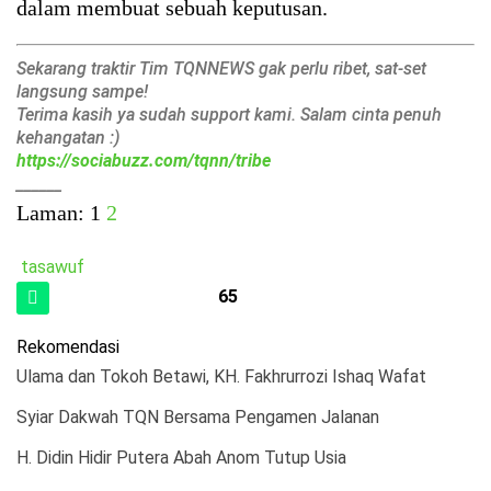
dalam membuat sebuah keputusan.
Sekarang traktir Tim TQNNEWS gak perlu ribet, sat-set
langsung sampe!
Terima kasih ya sudah support kami. Salam cinta penuh
kehangatan :)
https://sociabuzz.com/tqnn/tribe
______
Laman:
1
2
tasawuf
65
Rekomendasi
Ulama dan Tokoh Betawi, KH. Fakhrurrozi Ishaq Wafat
Syiar Dakwah TQN Bersama Pengamen Jalanan
H. Didin Hidir Putera Abah Anom Tutup Usia