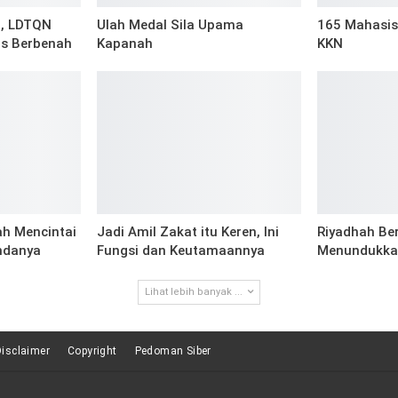
t, LDTQN
Ulah Medal Sila Upama
165 Mahasis
us Berbenah
Kapanah
KKN
ah Mencintai
Jadi Amil Zakat itu Keren, Ini
Riyadhah Be
ndanya
Fungsi dan Keutamaannya
Menundukka
Lihat lebih banyak ...
Disclaimer
Copyright
Pedoman Siber