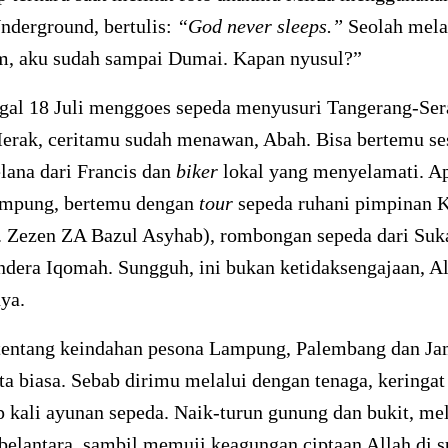
nderground, bertulis:
“God never sleeps.”
Seolah mela
, aku sudah sampai Dumai. Kapan nyusul?”
ggal 18 Juli menggoes sepeda menyusuri Tangerang-Ser
erak, ceritamu sudah menawan, Abah. Bisa bertemu s
lana dari Francis dan
biker
lokal yang menyelamati. Ap
mpung, bertemu dengan
tour
sepeda ruhani pimpinan 
. Zezen ZA Bazul Asyhab), rombongan sepeda dari Su
dera Iqomah. Sungguh, ini bukan ketidaksengajaan, Al
ya.
tentang keindahan pesona Lampung, Palembang dan Jam
ta biasa. Sebab dirimu melalui dengan tenaga, keringat
p kali ayunan sepeda. Naik-turun gunung dan bukit, me
belantara, sambil memuji keagungan ciptaan Allah di s