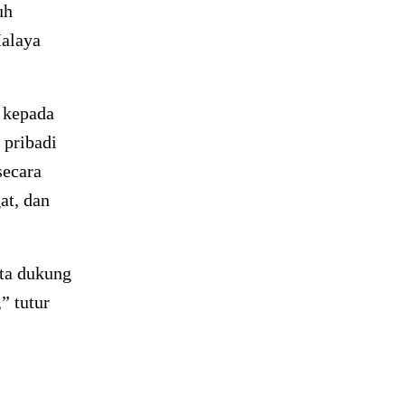
uh
alaya
 kepada
 pribadi
secara
at, dan
ta dukung
” tutur