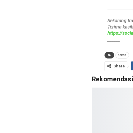
Sekarang tr
Terima kasi
https://soc
______
tokoh
Share
Rekomendas