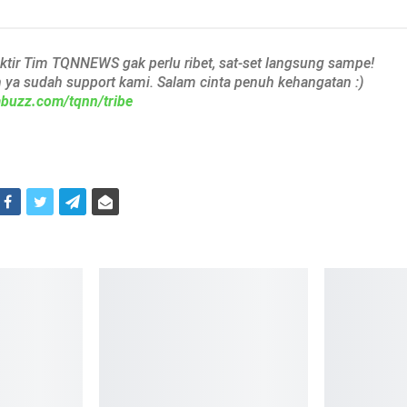
aktir Tim TQNNEWS gak perlu ribet, sat-set langsung sampe!
h ya sudah support kami. Salam cinta penuh kehangatan :)
iabuzz.com/tqnn/tribe
i