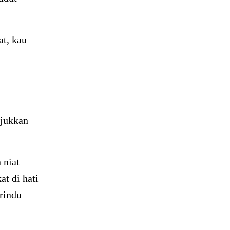
at, kau
njukkan
 niat
t di hati
rindu