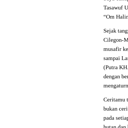
Tasawuf U
“Om Halim
Sejak tan
Cilegon-M
musafir ke
sampai La
(Putra KH
dengan ben
mengaturn
Ceritamu 
bukan ceri
pada setia
hutan dan 