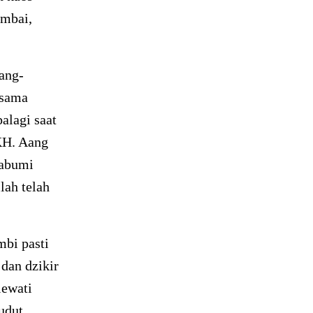
mbai,
ang-
esama
alagi saat
KH. Aang
kabumi
lah telah
bi pasti
 dan dzikir
lewati
udut