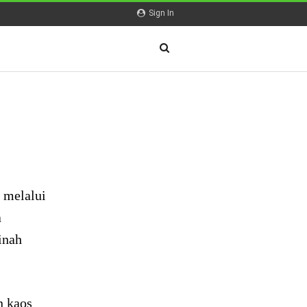
Sign In
 melalui
a
inah
n kaos