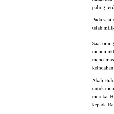
paling te
Pada saat 
telah mili
Saat orang
menunjukk
mencemask
keindahan 
Abah Huli
untuk mem
mereka. H
kepada Ra