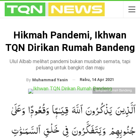
Hikmah Pandemi, Ikhwan
TQN Dirikan Rumah Bandeng
Ulul Albab melihat pandemi bukan musibah semata, tapi
peluang untuk bangkit dan maju
Rabu, 14 Apr 2021
By
Muhammad Yasin
Tampilan Rumah Bandeng.
ٱلَّذِينَ يَذْكُرُونَ ٱللَّهَ قِيَـٰمًۭا وَقُعُودًۭا وَعَلَىٰ
جُنُوبِهِمْ وَيَتَفَكَّرُونَ فِى خَلْقِ ٱلسَّمَـٰوَٰتِ