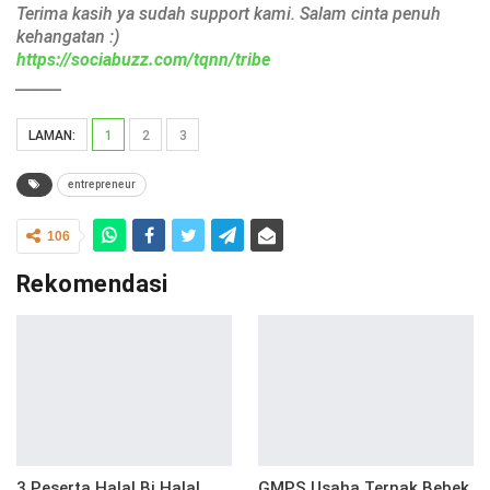
Terima kasih ya sudah support kami. Salam cinta penuh
kehangatan :)
https://sociabuzz.com/tqnn/tribe
______
LAMAN:
1
2
3
entrepreneur
106
Rekomendasi
3 Peserta Halal Bi Halal
GMPS Usaha Ternak Bebek