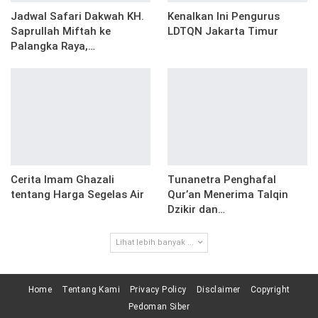
Jadwal Safari Dakwah KH.
Kenalkan Ini Pengurus
Saprullah Miftah ke
LDTQN Jakarta Timur
Palangka Raya,…
Cerita Imam Ghazali
Tunanetra Penghafal
tentang Harga Segelas Air
Qur’an Menerima Talqin
Dzikir dan…
Lihat lebih banyak ...
Home
Tentang Kami
Privacy Policy
Disclaimer
Copyright
Pedoman Siber